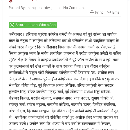
Posted By:
manoj bhardwaj
on:
No Comments
Print
Email
Share this on WhatsApp
फरीदाबाद। हरियाणा प्रदेश कांग्रेस कमेटी के अध्यक्ष एवं पूर्व सांसद डा अशोक
तंवर के नेतृत्व में कांग्रेस की ‘हरियाणा बचाओ-परिवर्तन लाओ’ साइकिल यात्रा के
पांचवें चरण के दूसरे दिन फरीदाबाद विधानसभा में आगमन करने पर सेक्टर-12
स्थित कांग्रेस भवन के समीप आयोजित जनसभा में प्रदेश कांग्रेस कमेटी के सचिव
सुमित गौड़ के नेतृत्व में कांग्रेस कार्यकर्ताओं ने पूरे जोश-खरोश के साथ श्री तंवर
का फूलमालाओं एवं ढोल नगाडों के साथ स्वागत किया। इस दौरान कांग्रेस
कार्यकर्ताओं ने ‘राहुल गांधी जिंदाबाद’ ‘कांग्रेस पार्टी जिंदाबाद’ ‘डा. अशोक तंवर
जिंदाबाद’ के नारे लगाकर पूरे माहौल कांग्रेसमय कर दिया। इस मौके पर मुख्य रुप
से पंडित योगेश गौड़, पूर्व विधायक आनंद कौशिक, वरिष्ठ कांग्रेसी नेता सरदार
कुलबीर सिंह, वरिष्ठ कांग्रेसी महेंद्र शर्मा, पूर्व लोकसभा अध्यक्ष रिंकू चंदीला,
मोहम्मद बिलाल, प्रदीप जेलदार, यशपाल नागर, राधा नरुला, सुभाष चौधरी, पं.
राजेंद्र शर्मा, राकेश भड़ाना, बलजीत कौशिक, सत्यवीर डागर, जितेंद्र चंदेलिया,
नरेश गोदारा, प्रिंयका भारद्वाज, देव पंडित सहित अनेकों कांग्रेसी कार्यकर्ता मौजूद
थे। उपस्थित कार्यकर्ताओं को संबोधित करते हुए अशोक तंवर भाजपा सरकार पर
जमकर बरसे। उन्होंने कहा कि भाजपा ने चार वर्षाे के शासनकाल में किसान,
मजदूर, कमेरा, दुकानदार, व्यापारी व आम आदमी को भुखमरी की कगार पर लाकर