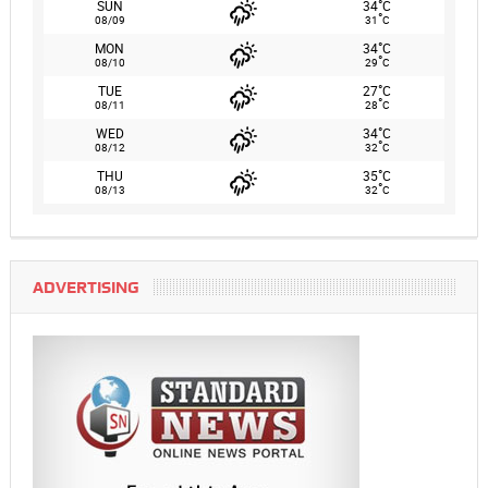
°
SUN
34
C
°
08/09
31
C
°
MON
34
C
°
08/10
29
C
°
TUE
27
C
°
08/11
28
C
°
WED
34
C
°
08/12
32
C
°
THU
35
C
°
08/13
32
C
ADVERTISING