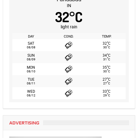
IN
32
°
C
light rain
DAY
COND.
TEMP.
°
SAT
32
C
°
08/08
30
C
°
SUN
34
C
°
08/09
31
C
°
MON
35
C
°
08/10
30
C
°
TUE
27
C
°
08/11
27
C
°
WED
33
C
°
08/12
29
C
ADVERTISING