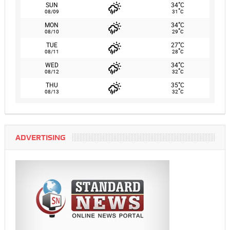
°
SUN
34
C
°
08/09
31
C
°
MON
34
C
°
08/10
29
C
°
TUE
27
C
°
08/11
28
C
°
WED
34
C
°
08/12
32
C
°
THU
35
C
°
08/13
32
C
ADVERTISING