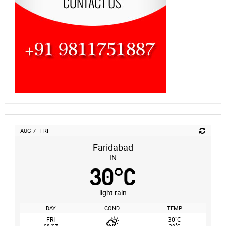
AUG 7 - FRI
Faridabad
IN
30
°
C
light rain
DAY
COND.
TEMP.
°
FRI
30
C
°
08/07
28
C