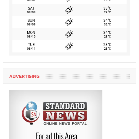
°
SAT
33
C
°
08/08
29
C
°
SUN
34
C
°
08/09
32
C
°
MON
34
C
°
08/10
28
C
°
TUE
28
C
°
08/11
28
C
ADVERTISING