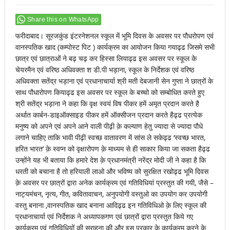
Share this on WhatsApp
फरीदाबाद। सूरजकुंड इंटरनेशनल स्कूल में भूमि दिवस के अवसर पर पौधरोपण एवं
वानस्पतिक खाद (कम्पोस्ट पिट ) कार्यक्रम का आयोजन किया गयाढ्ढ जिसमे सभी
छात्र एवं छात्राओं ने बढ़ चढ़ कर हिस्सा लियाढ्ढ इस अवसर पर स्कूल के
चेयरमैन एवं वरिष्ठ अधिवक्ता श डी.पी भड़ाना, स्कूल के निर्देशक एवं वरिष्ठ
अधिवक्ता सतेंद्र भड़ाना एवं प्रधानाचार्या श्री मती देबजानी सेन गुप्ता ने छात्रों के
साथ पौधारोपण कियाढ्ढ इस अवसर पर स्कूल के बच्चो को सम्बोधित करते हुए
श्री सतेंद्र भड़ाना ने कहा कि वृक्ष स्वयं विष पीकर हमें अमृत प्रदान करते है
अर्थात कार्बन-डाइऑक्साइड पीकर हमें ऑक्सीजन प्रदान करते हैढ्ढ प्रत्येक
मनुष्य को अपने एवं अपने आने वाली पीढ़ी क़े कल्याण हेतु ज्यादा से ज्यादा पौधे
लगाने चाहिए ताकि भावी पीढ़ी स्वच्छ वातावरण में सांस ले सकेढ्ढ ‘स्वच्छ भारत,
हरित भारत’ क़े स्वप्न को वृक्षारोपण क़े माध्यम से ही साकार किया जा सकता हैढ्ढ
उन्होंने यह भी बताया कि हमारे देश क़े प्रधानमंत्री नरेंद्र मोदी जी ने कहा है कि
धरती को बचाना है तो हरियाली लाओ और भविष्य को सुरक्षित रखोढ्ढ भूमि दिवस
क़े अवसर पर छात्रों द्वारा अनेक कार्यक्रम एवं गतिविधियां प्रस्तुत की गयी, जैसे –
नाट्यमंचन, नृत्य, गीत, कवितावाचन, अनुपयोगी वस्तुओ का उपयोग कर उपयोगी
वस्तु बनाना ,वानस्पतिक खाद बनाना आदिढ्ढ इन गतिविधिओ क़े लिए स्कूल की
प्रधानाचार्या एवं निर्देशक ने अध्यापकगण एवं छात्रों द्वारा प्रस्तुत किये गए
कार्यक्रम एवं गतिविधियों की सराहना की और इस प्रकार क़े कार्यक्रम करने क़े