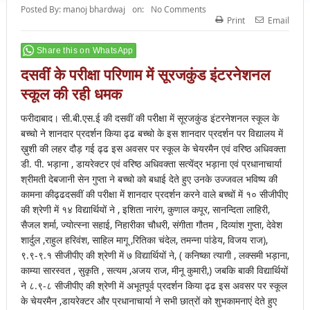
Posted By:
manoj bhardwaj
on:
No Comments
Print
Email
Share this on WhatsApp
दसवीं के परीक्षा परिणाम में सूरजकुंड इंटरनेशनल
स्कूल की रही धमक
फरीदाबाद। सी.बी.एस.ई की दसवीं की परीक्षा में सूरजकुंड इंटरनेशनल स्कूल के
बच्चो ने शानदार प्रदर्शन किया ढ्ढ बच्चो के इस शानदार प्रदर्शन पर विद्यालय में
ख़ुशी की लहर दौड़ गई ढ्ढ इस अवसर पर स्कूल के चेयरमैन एवं वरिष्ठ अधिवक्ता
डी. पी. भड़ाना , डायरेक्टर एवं वरिष्ठ अधिवक्ता सत्येंद्र भड़ाना एवं प्रधानाचार्या
श्रीमती देबजानी सेन गुप्ता ने बच्चो को बधाई देते हुए उनके उज्जवल भविष्य की
कामना कीढ्ढदसवीं की परीक्षा में शानदार प्रदर्शन करने वाले बच्चों में १० सीजीपीए
की श्रेणी में १४ विद्यार्थियों ने , इशिता नारंग, कुणाल कपूर, सानन्दिता लाहिरी,
सैजल शर्मा, ज्योत्स्ना सहाई, निहारीका चौधरी, संगीता गौतम , दिव्यांश गुप्ता, देवेश
शार्दुल ,राहुल हरिवंश, साहिल मागू ,रितिका चंदेल, तमन्ना पांडेय, विजय राज),
९.९-९.१ सीजीपीए की श्रेणी में ७ विद्यार्थियों ने, ( कनिष्का त्यागी , लक्समी भड़ाना,
काम्या सारस्वत , सुकृति , सत्यम ,अजय राज, मीनू कुमारी,) जबकि बाकी विद्यार्थियों
ने ८.९-८ सीजीपीए की श्रेणी में अभूतपूर्व प्रदर्शन किया ढ्ढ इस अवसर पर स्कूल
के चेयरमैन ,डायरेक्टर और प्रधानाचार्या ने सभी छात्रों को शुभकामनाएं देते हुए