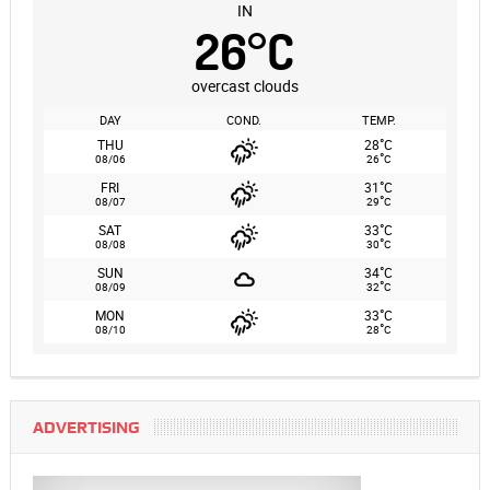
IN
26
°
C
overcast clouds
DAY
COND.
TEMP.
°
THU
28
C
°
08/06
26
C
°
FRI
31
C
°
08/07
29
C
°
SAT
33
C
°
08/08
30
C
°
SUN
34
C
°
08/09
32
C
°
MON
33
C
°
08/10
28
C
ADVERTISING