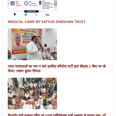
MEDICAL CAMP BY SATYUG DARSHAN TRUST
पात्र मतदाताओं का नाम न कटे इसलिए काँग्रेस पार्टी द्वारा बीएलए 2 किए जा रहे
तैयार: लखन कुमार सिंगला
सिद्धपीठ श्री हनुमान मंदिर का 68वां वार्षिकोत्सव बड़ी धूमधाम से मनाया गया-:डॉ.