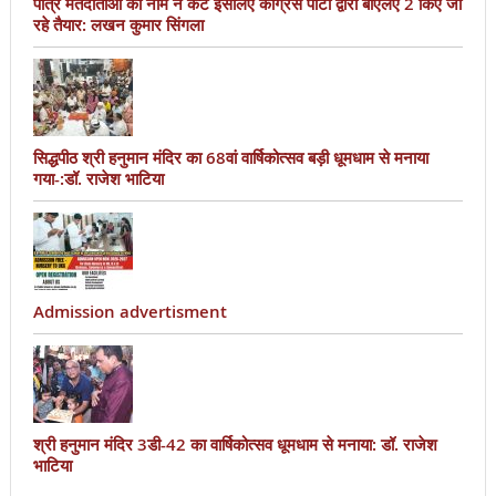
पात्र मतदाताओं का नाम न कटे इसलिए काँग्रेस पार्टी द्वारा बीएलए 2 किए जा
रहे तैयार: लखन कुमार सिंगला
सिद्धपीठ श्री हनुमान मंदिर का 68वां वार्षिकोत्सव बड़ी धूमधाम से मनाया
गया-:डॉ. राजेश भाटिया
Admission advertisment
श्री हनुमान मंदिर 3डी-42 का वार्षिकोत्सव धूमधाम से मनाया: डॉ. राजेश
भाटिया