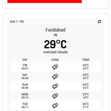
AUG 7 - FRI
Faridabad
IN
29
°
C
overcast clouds
DAY
COND.
TEMP.
°
FRI
29
C
°
08/07
28
C
°
SAT
33
C
°
08/08
30
C
°
SUN
34
C
°
08/09
32
C
°
MON
35
C
°
08/10
28
C
°
TUE
26
C
°
08/11
27
C