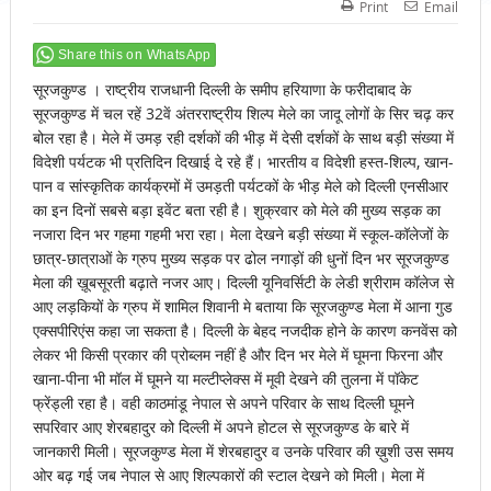
Print
Email
Share this on WhatsApp
सूरजकुण्ड । राष्ट्रीय राजधानी दिल्ली के समीप हरियाणा के फरीदाबाद के
सूरजकुण्ड में चल रहें 32वें अंतरराष्ट्रीय शिल्प मेले का जादू लोगों के सिर चढ़ कर
बोल रहा है। मेले में उमड़ रही दर्शकों की भीड़ में देसी दर्शकों के साथ बड़ी संख्या में
विदेशी पर्यटक भी प्रतिदिन दिखाई दे रहे हैं। भारतीय व विदेशी हस्त-शिल्प, खान-
पान व सांस्कृतिक कार्यक्रमों में उमड़ती पर्यटकों के भीड़ मेले को दिल्ली एनसीआर
का इन दिनों सबसे बड़ा इवेंट बता रही है। शुक्रवार को मेले की मुख्य सड़क का
नजारा दिन भर गहमा गहमी भरा रहा। मेला देखने बड़ी संख्या में स्कूल-कॉलेजों के
छात्र-छात्राओं के ग्रुप मुख्य सड़क पर ढोल नगाड़ों की धुनों दिन भर सूरजकुण्ड
मेला की ख़ूबसूरती बढ़ाते नजर आए। दिल्ली यूनिवर्सिटी के लेडी श्रीराम कॉलेज से
आए लड़कियों के ग्रुप में शामिल शिवानी मे बताया कि सूरजकुण्ड मेला में आना गुड
एक्सपीरिएंस कहा जा सकता है। दिल्ली के बेहद नजदीक होने के कारण कनवेंस को
लेकर भी किसी प्रकार की प्रोब्लम नहीं है और दिन भर मेले में घूमना फिरना और
खाना-पीना भी मॉल में घूमने या मल्टीप्लेक्स में मूवी देखने की तुलना में पॉकेट
फ्रेंड्ली रहा है। वही काठमांडू नेपाल से अपने परिवार के साथ दिल्ली घूमने
सपरिवार आए शेरबहादुर को दिल्ली में अपने होटल से सूरजकुण्ड के बारे में
जानकारी मिली। सूरजकुण्ड मेला में शेरबहादुर व उनके परिवार की ख़ुशी उस समय
ओर बढ़ गई जब नेपाल से आए शिल्पकारों की स्टाल देखने को मिली। मेला में