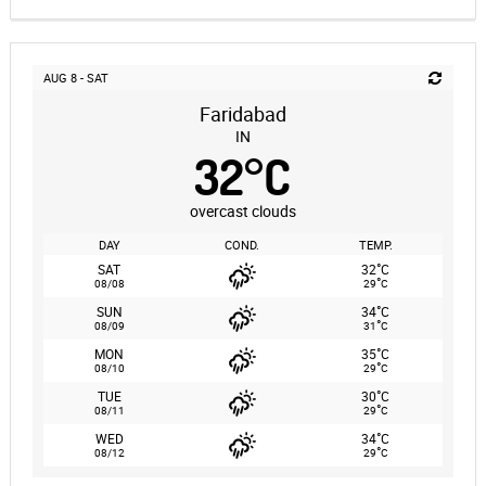
AUG 8 - SAT
Faridabad
IN
32
°
C
overcast clouds
DAY
COND.
TEMP.
°
SAT
32
C
°
08/08
29
C
°
SUN
34
C
°
08/09
31
C
°
MON
35
C
°
08/10
29
C
°
TUE
30
C
°
08/11
29
C
°
WED
34
C
°
08/12
29
C