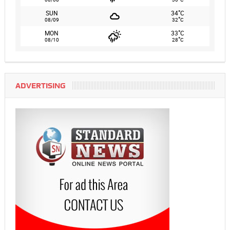
°
SUN
34
C
°
08/09
32
C
°
MON
33
C
°
08/10
28
C
ADVERTISING