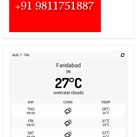
AUG 7 - FRI
Faridabad
IN
27
°
C
overcast clouds
DAY
COND.
TEMP.
°
THU
28
C
°
08/06
26
C
°
FRI
31
C
°
08/07
29
C
°
SAT
33
C
°
08/08
30
C