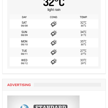
32
°
C
light rain
DAY
COND.
TEMP.
°
SAT
32
C
°
08/08
30
C
°
SUN
34
C
°
08/09
31
C
°
MON
35
C
°
08/10
30
C
°
TUE
27
C
°
08/11
27
C
°
WED
33
C
°
08/12
29
C
ADVERTISING