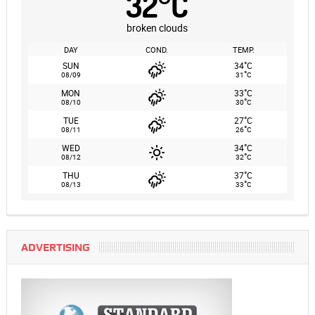
32
°
C
broken clouds
DAY
COND.
TEMP.
°
SUN
34
C
°
08/09
31
C
°
MON
33
C
°
08/10
30
C
°
TUE
27
C
°
08/11
26
C
°
WED
34
C
°
08/12
32
C
°
THU
37
C
°
08/13
33
C
ADVERTISING