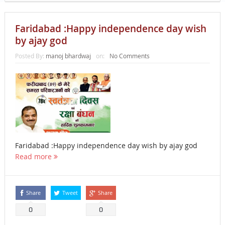
Faridabad :Happy independence day wish
by ajay god
Posted By:
manoj bhardwaj
on:
No Comments
Faridabad :Happy independence day wish by ajay god
Read more
Share
Tweet
Share
0
0