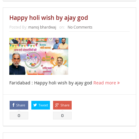
Happy holi wish by ajay god
Posted By:
manoj bhardwaj
on:
No Comments
Faridabad : Happy holi wish by ajay god
Read more
Share
Tweet
Share
0
0