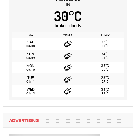
IN
30
°
C
broken clouds
DAY
COND.
TEMP.
°
SAT
32
C
°
08/08
30
C
°
SUN
34
C
°
08/09
31
C
°
MON
35
C
°
08/10
30
C
°
TUE
28
C
°
08/11
27
C
°
WED
34
C
°
08/12
32
C
ADVERTISING