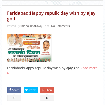
Faridabad:Happy repulic day wish by ajay
god
Posted By:
manoj bhardwaj
on:
No Comments
Faridabad:Happy repulic day wish by ajay god
Read more
Share
Tweet
Share
0
0