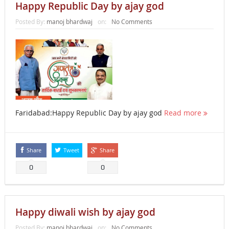
Happy Republic Day by ajay god
Posted By:
manoj bhardwaj
on:
No Comments
Faridabad:Happy Republic Day by ajay god
Read more
Share
Tweet
Share
0
0
Happy diwali wish by ajay god
Posted By:
manoj bhardwaj
on:
No Comments