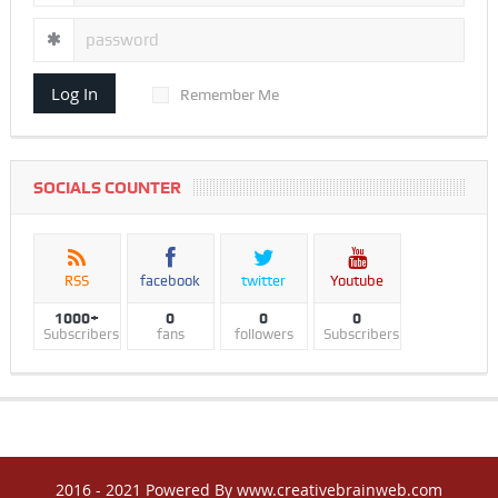
Log In
Remember Me
SOCIALS COUNTER
RSS
facebook
twitter
Youtube
1000+
0
0
0
Subscribers
fans
followers
Subscribers
2016 - 2021 Powered By www.creativebrainweb.com