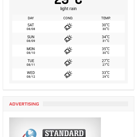
light rain
DAY
COND.
TEMP.
°
SAT
30
C
°
08/08
30
C
°
SUN
34
C
°
08/09
31
C
°
MON
35
C
°
08/10
30
C
°
TUE
27
C
°
08/11
27
C
°
WED
33
C
°
08/12
29
C
ADVERTISING