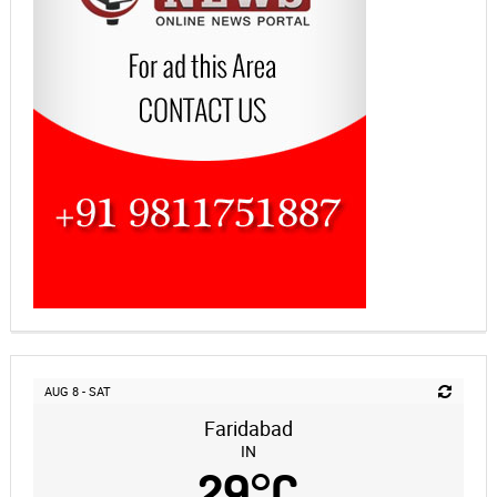
AUG 8 - SAT
Faridabad
IN
29
°
C