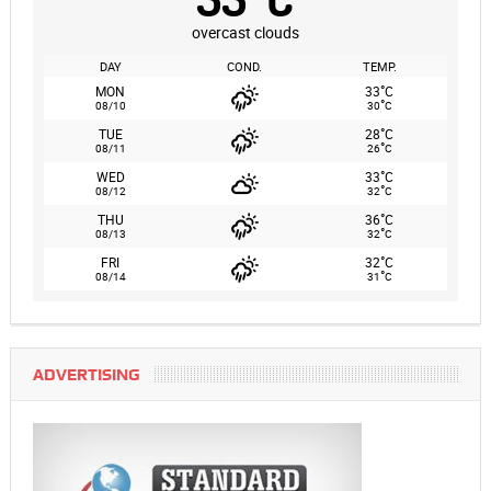
overcast clouds
DAY
COND.
TEMP.
°
MON
33
C
°
08/10
30
C
°
TUE
28
C
°
08/11
26
C
°
WED
33
C
°
08/12
32
C
°
THU
36
C
°
08/13
32
C
°
FRI
32
C
°
08/14
31
C
ADVERTISING