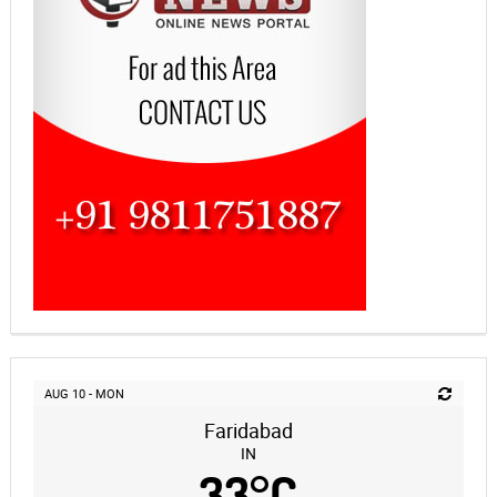
AUG 10 - MON
Faridabad
IN
33
°
C