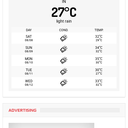
IN
27
°
C
light rain
DAY
COND.
TEMP.
°
SAT
32
C
°
08/08
29
C
°
SUN
34
C
°
08/09
32
C
°
MON
35
C
°
08/10
30
C
°
TUE
30
C
°
08/11
27
C
°
WED
33
C
°
08/12
32
C
ADVERTISING