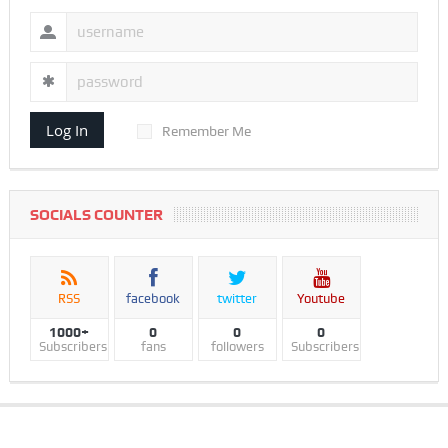
Log In
Remember Me
SOCIALS COUNTER
RSS
facebook
twitter
Youtube
1000+
0
0
0
Subscribers
fans
followers
Subscribers