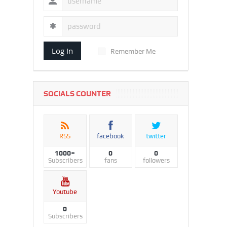
Log In
Remember Me
SOCIALS COUNTER
RSS
facebook
twitter
1000+
0
0
Subscribers
fans
followers
Youtube
0
Subscribers