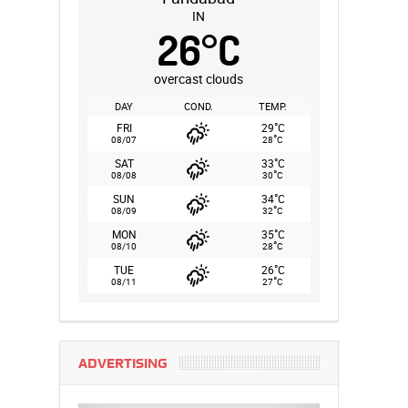
IN
26
°
C
overcast clouds
DAY
COND.
TEMP.
°
FRI
29
C
°
08/07
28
C
°
SAT
33
C
°
08/08
30
C
°
SUN
34
C
°
08/09
32
C
°
MON
35
C
°
08/10
28
C
°
TUE
26
C
°
08/11
27
C
ADVERTISING