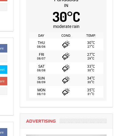
IN
30
°
C
moderate rain
DAY
COND.
TEMP.
°
THU
30
C
°
08/06
27
C
are
°
FRI
27
C
°
08/07
29
C
°
SAT
33
C
eet
°
08/08
30
C
°
SUN
34
C
are
°
08/09
30
C
°
MON
35
C
°
08/10
31
C
ADVERTISING
are