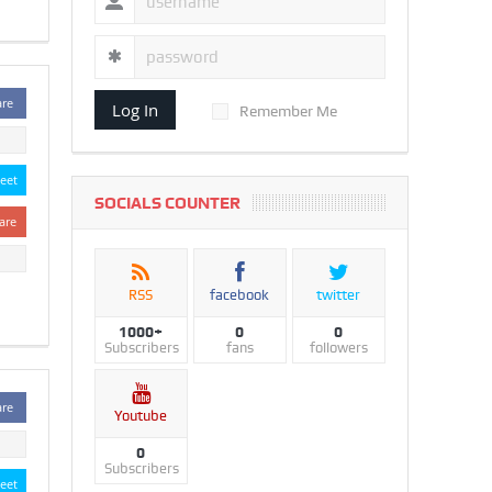
are
Log In
Remember Me
eet
SOCIALS COUNTER
are
RSS
facebook
twitter
1000+
0
0
Subscribers
fans
followers
are
Youtube
0
Subscribers
eet