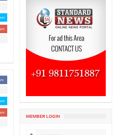
eet
are
are
eet
are
MEMBER LOGIN