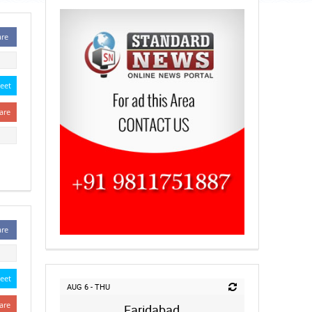
are
eet
are
are
eet
AUG 6 - THU
are
Faridabad