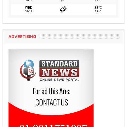
08/11
27
C
°
WED
33
C
°
08/12
29
C
ADVERTISING