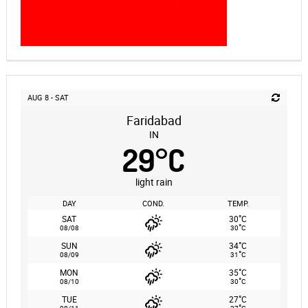
AUG 8 - SAT
Faridabad
IN
29
°
C
light rain
DAY
COND.
TEMP.
°
SAT
30
C
°
08/08
30
C
°
SUN
34
C
°
08/09
31
C
°
MON
35
C
°
08/10
30
C
°
TUE
27
C
°