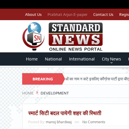
About Us
Prabhat Arjun E-paper
Contact Us
Regis
Home
National
International
City News
RSHAN TRUST
पात्र मतदाताओं का नाम न कटे इसलिए काँग्रेस पार्टी द्वारा बीएलए 2 किए
BREAKING
NEWS
HOME
DEVELOPMENT
स्मार्ट सिटी बदल पायेगी शहर की स्थिती
Posted By:
manoj bhardwaj
on:
No Comments