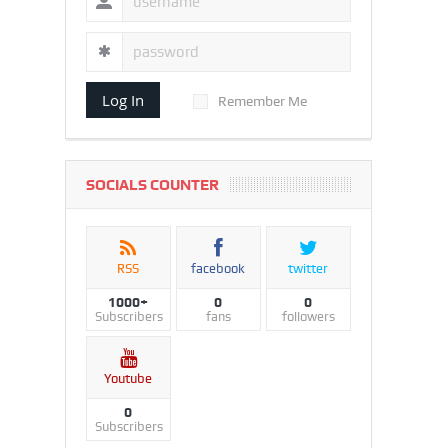
Log In
Remember Me
SOCIALS COUNTER
RSS
facebook
twitter
1000+
0
0
Subscribers
fans
followers
Youtube
0
Subscribers