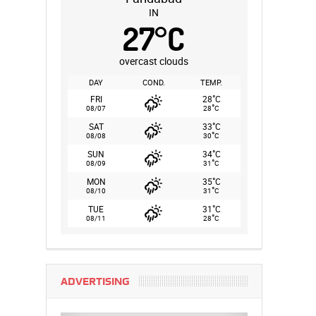
IN
27
°
C
overcast clouds
DAY
COND.
TEMP.
°
FRI
28
C
°
08/07
28
C
°
SAT
33
C
°
08/08
30
C
°
SUN
34
C
°
08/09
31
C
°
MON
35
C
°
08/10
31
C
°
TUE
31
C
°
08/11
28
C
ADVERTISING