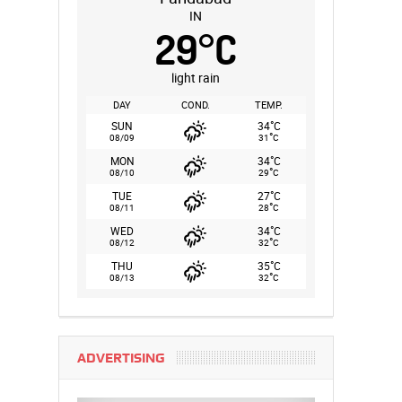
IN
29
°
C
light rain
DAY
COND.
TEMP.
°
SUN
34
C
°
08/09
31
C
°
MON
34
C
°
08/10
29
C
°
TUE
27
C
°
08/11
28
C
°
WED
34
C
°
08/12
32
C
°
THU
35
C
°
08/13
32
C
ADVERTISING