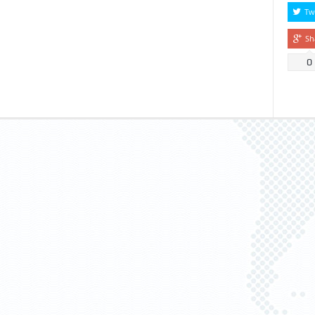
Tw
Sh
0