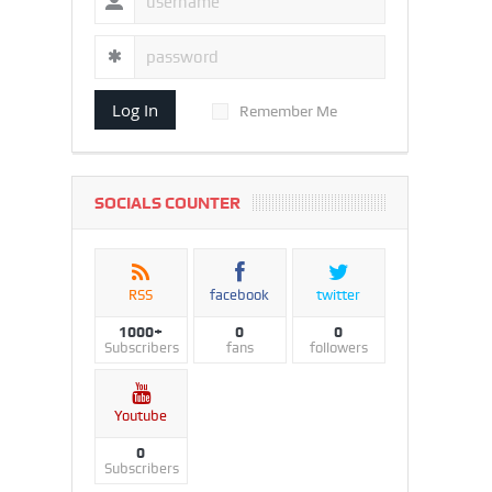
Log In
Remember Me
SOCIALS COUNTER
RSS
facebook
twitter
1000+
0
0
Subscribers
fans
followers
Youtube
0
Subscribers