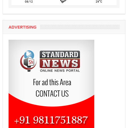
°
08/12
29
C
ADVERTISING