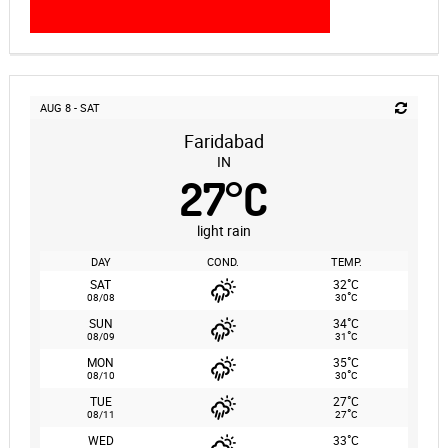
AUG 8 - SAT
Faridabad
IN
27
°
C
light rain
DAY
COND.
TEMP.
°
SAT
32
C
°
08/08
30
C
°
SUN
34
C
°
08/09
31
C
°
MON
35
C
°
08/10
30
C
°
TUE
27
C
°
08/11
27
C
°
WED
33
C