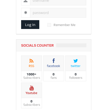
Log In
Remember Me
SOCIALS COUNTER
RSS
facebook
twitter
1000+
0
0
Subscribers
fans
followers
Youtube
0
Subscribers