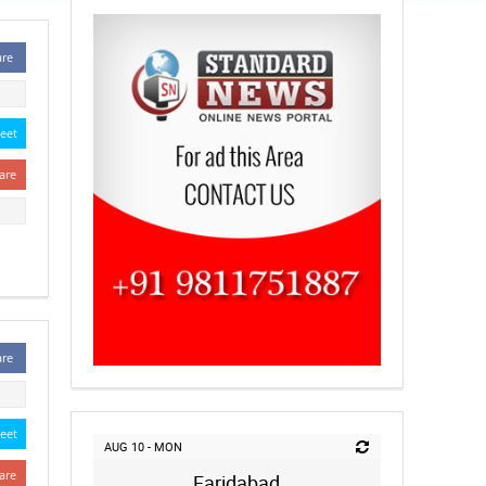
are
eet
are
are
eet
AUG 10 - MON
are
Faridabad