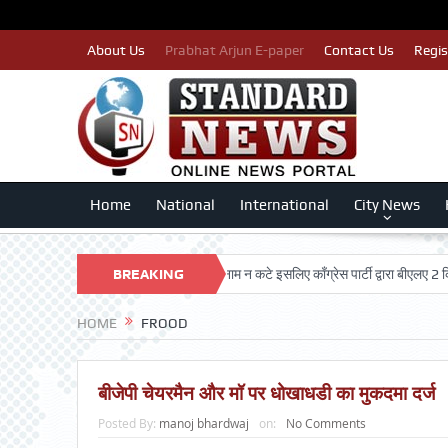
About Us
Prabhat Arjun E-paper
Contact Us
Regis
Home
National
International
City News
N TRUST
पात्र मतदाताओं का नाम न कटे इसलिए काँग्रेस पार्टी द्वारा बीएलए 2 किए जा रह
BREAKING
NEWS
HOME
FROOD
बीजेपी चेयरमैन और मॉ पर धोखाधडी का मुकदमा दर्ज
Posted By:
manoj bhardwaj
on:
No Comments