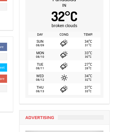
IN
32
°
C
broken clouds
DAY
COND.
TEMP.
°
SUN
34
C
°
08/09
31
C
are
°
MON
33
C
°
08/10
30
C
°
TUE
27
C
eet
°
08/11
26
C
°
WED
34
C
are
°
08/12
32
C
°
THU
37
C
°
08/13
33
C
ADVERTISING