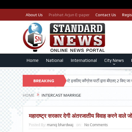
About Us
Prabhat Arjun E-paper
Contact Us
Regis
Home
National
International
City News
ST
पात्र मतदाताओं का नाम न कटे इसलिए काँग्रेस पार्टी द्वारा बीएलए 2 किए जा रहे तैयार:
BREAKING
NEWS
HOME
INTERCAST MARRIGE
महाराष्ट्र सरकार देगी अंतरजातीय विवाह करने वाले 
Posted By:
manoj bhardwaj
on:
No Comments