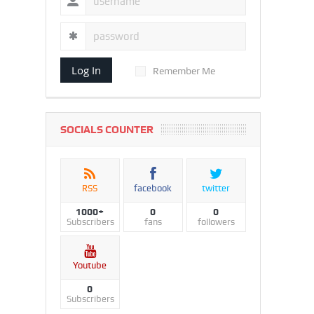
Log In
Remember Me
SOCIALS COUNTER
RSS
facebook
twitter
1000+
0
0
Subscribers
fans
followers
Youtube
0
Subscribers