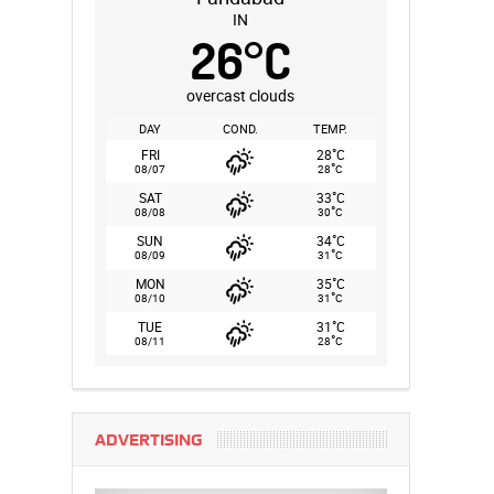
IN
26
°
C
overcast clouds
DAY
COND.
TEMP.
°
FRI
28
C
°
08/07
28
C
°
SAT
33
C
°
08/08
30
C
°
SUN
34
C
°
08/09
31
C
°
MON
35
C
°
08/10
31
C
°
TUE
31
C
°
08/11
28
C
ADVERTISING