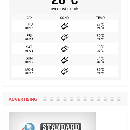
overcast clouds
DAY
COND.
TEMP.
°
THU
27
C
°
08/06
26
C
°
FRI
30
C
°
08/07
28
C
°
SAT
33
C
°
08/08
30
C
°
SUN
34
C
°
08/09
32
C
°
MON
35
C
°
08/10
28
C
ADVERTISING