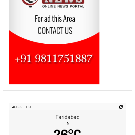
AUG 6 - THU
Faridabad
IN
26
°
C