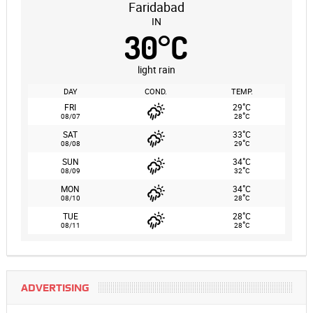
Faridabad
IN
30
°
C
light rain
DAY
COND.
TEMP.
°
FRI
29
C
°
08/07
28
C
°
SAT
33
C
°
08/08
29
C
°
SUN
34
C
°
08/09
32
C
°
MON
34
C
°
08/10
28
C
°
TUE
28
C
°
08/11
28
C
ADVERTISING