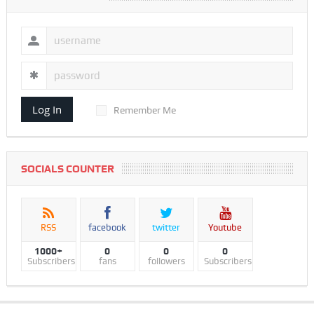
Log In
Remember Me
SOCIALS COUNTER
RSS
facebook
twitter
Youtube
1000+
0
0
0
Subscribers
fans
followers
Subscribers