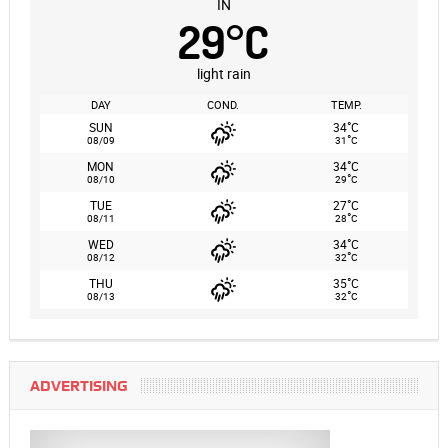
IN
29
°
C
light rain
DAY
COND.
TEMP.
°
SUN
34
C
°
08/09
31
C
°
MON
34
C
°
08/10
29
C
°
TUE
27
C
°
08/11
28
C
°
WED
34
C
°
08/12
32
C
°
THU
35
C
°
08/13
32
C
ADVERTISING