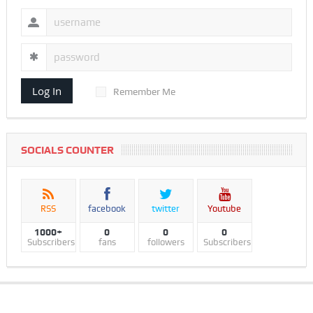
Log In
Remember Me
SOCIALS COUNTER
RSS
facebook
twitter
Youtube
1000+
0
0
0
Subscribers
fans
followers
Subscribers