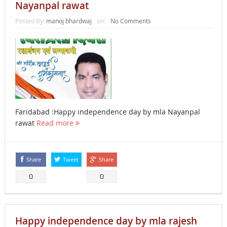
Nayanpal rawat
Posted By:
manoj bhardwaj
on:
No Comments
Faridabad :Happy independence day by mla Nayanpal
rawat
Read more
Share
Tweet
Share
0
0
Happy independence day by mla rajesh