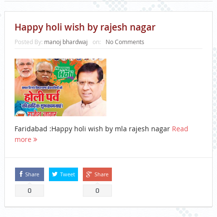
Happy holi wish by rajesh nagar
Posted By:
manoj bhardwaj
on:
No Comments
Faridabad :Happy holi wish by mla rajesh nagar
Read
more
Share
Tweet
Share
0
0