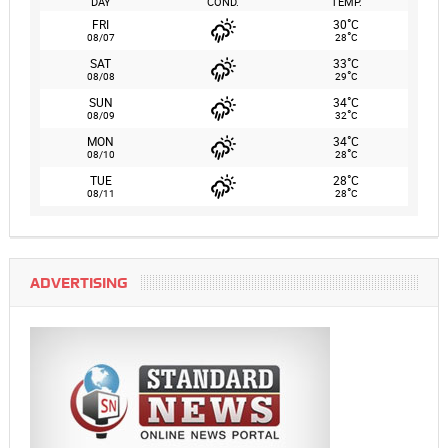
DAY
COND.
TEMP.
°
FRI
30
C
°
08/07
28
C
°
SAT
33
C
°
08/08
29
C
°
SUN
34
C
°
08/09
32
C
°
MON
34
C
°
08/10
28
C
°
TUE
28
C
°
08/11
28
C
ADVERTISING