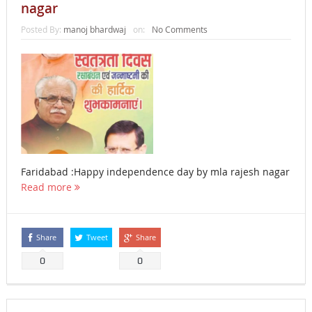
nagar
Posted By:
manoj bhardwaj
on:
No Comments
Faridabad :Happy independence day by mla rajesh nagar
Read more
Share
Tweet
Share
0
0