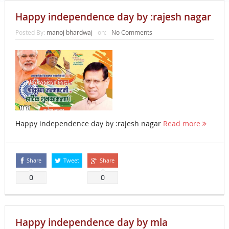
Happy independence day by :rajesh nagar
Posted By:
manoj bhardwaj
on:
No Comments
Happy independence day by :rajesh nagar
Read more
Share
Tweet
Share
0
0
Happy independence day by mla