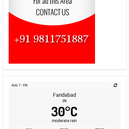
AUG 7 - FRI
Faridabad
IN
30
°
C
moderate rain