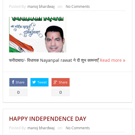
Posted By:
manoj bhardwaj
on:
No Comments
फरीदाबाद/- विधायक Nayanpal rawat ने दी शुभ कामनाएँ
Read more
Share
Tweet
Share
0
0
HAPPY INDEPENDENCE DAY
Posted By:
manoj bhardwaj
on:
No Comments