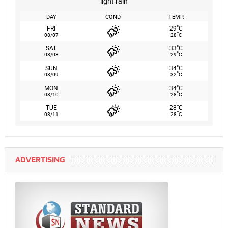
light rain
DAY
COND.
TEMP.
°
FRI
29
C
°
08/07
28
C
°
SAT
33
C
°
08/08
29
C
°
SUN
34
C
°
08/09
32
C
°
MON
34
C
°
08/10
28
C
°
TUE
28
C
°
08/11
28
C
ADVERTISING