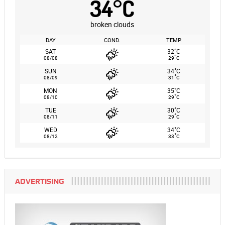
34
°
C
broken clouds
DAY
COND.
TEMP.
°
SAT
32
C
°
08/08
29
C
°
SUN
34
C
°
08/09
31
C
°
MON
35
C
°
08/10
29
C
°
TUE
30
C
°
08/11
29
C
°
WED
34
C
°
08/12
33
C
ADVERTISING