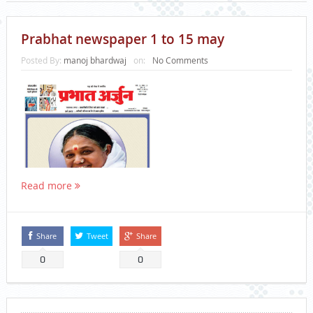
Prabhat newspaper 1 to 15 may
Posted By:
manoj bhardwaj
on:
No Comments
Read more
Share
Tweet
Share
0
0