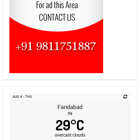
AUG 6 - THU
Faridabad
IN
29
°
C
overcast clouds