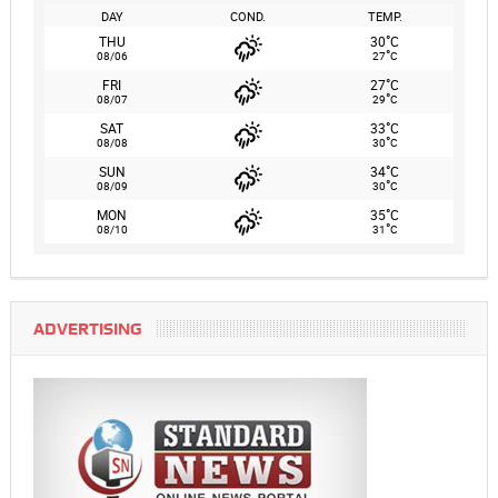
DAY
COND.
TEMP.
°
THU
30
C
°
08/06
27
C
°
FRI
27
C
°
08/07
29
C
°
SAT
33
C
°
08/08
30
C
°
SUN
34
C
°
08/09
30
C
°
MON
35
C
°
08/10
31
C
ADVERTISING