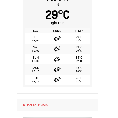
IN
29
°
C
light rain
DAY
COND.
TEMP.
°
FRI
29
C
°
08/07
28
C
°
SAT
33
C
°
08/08
30
C
°
SUN
34
C
°
08/09
32
C
°
MON
35
C
°
08/10
28
C
°
TUE
26
C
°
08/11
27
C
ADVERTISING