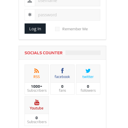
Log In
Remember Me
SOCIALS COUNTER
RSS
facebook
twitter
1000+
0
0
Subscribers
fans
followers
Youtube
0
Subscribers