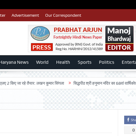
ter
Advertisement
Our Correspondent
Haryana News
World
Health
Sports
Politics
Entert
िए जा रहे तैयार: लखन कुमार सिंगला
सिद्धपीठ श्री हनुमान मंदिर का 68वां वार्षिकोत्सव बड़ी 
Sh
0