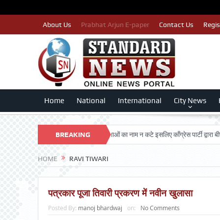
About Us
Prabhat Arjun E-paper
Contact Us
Regis
Home
National
International
City News
RSHAN TRUST
BREAKING
पात्र मतदाताओं का नाम न कटे इसलिए काँग्रेस पार्टी द्वारा बीएलए 2 क
NEWS
HOME
RAVI TIWARI
पत्रकार पूजा तिवारी प्रकरण में नवीन खुलासा
Posted By:
manoj bhardwaj
on:
No Comments