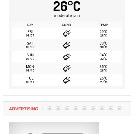
26
°
C
moderate rain
DAY
COND.
TEMP.
°
FRI
29
C
°
08/07
28
C
°
SAT
33
C
°
08/08
30
C
°
SUN
34
C
°
08/09
32
C
°
MON
35
C
°
08/10
28
C
°
TUE
26
C
°
08/11
27
C
ADVERTISING