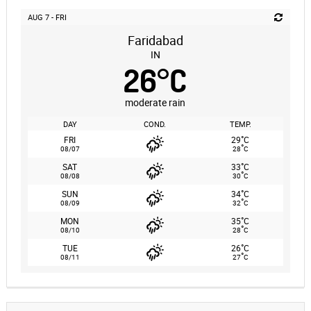
AUG 7 - FRI
Faridabad
IN
26
°
C
moderate rain
DAY
COND.
TEMP.
°
FRI
29
C
°
08/07
28
C
°
SAT
33
C
°
08/08
30
C
°
SUN
34
C
°
08/09
32
C
°
MON
35
C
°
08/10
28
C
°
TUE
26
C
°
08/11
27
C