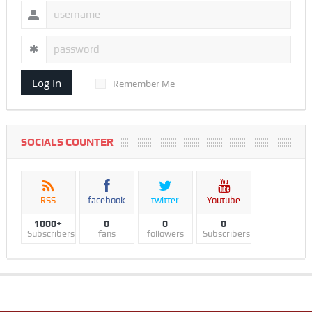
Log In
Remember Me
SOCIALS COUNTER
RSS
facebook
twitter
Youtube
1000+
0
0
0
Subscribers
fans
followers
Subscribers