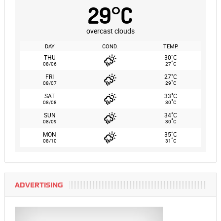
29
°
C
overcast clouds
DAY
COND.
TEMP.
°
THU
30
C
°
08/06
27
C
°
FRI
27
C
°
08/07
29
C
°
SAT
33
C
°
08/08
30
C
°
SUN
34
C
°
08/09
30
C
°
MON
35
C
°
08/10
31
C
ADVERTISING