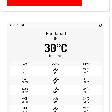
AUG 7 - FRI
Faridabad
IN
30
°
C
light rain
DAY
COND.
TEMP.
°
FRI
29
C
°
08/07
28
C
°
SAT
33
C
°
08/08
29
C
°
SUN
34
C
°
08/09
32
C
°
MON
34
C
°
08/10
28
C
°
TUE
28
C
°
08/11
28
C