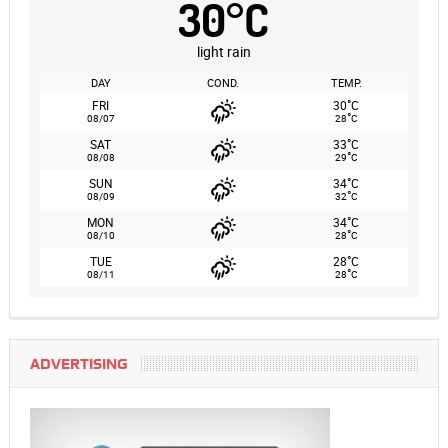
30
°
C
light rain
DAY
COND.
TEMP.
°
FRI
30
C
°
08/07
28
C
°
SAT
33
C
°
08/08
29
C
°
SUN
34
C
°
08/09
32
C
°
MON
34
C
°
08/10
28
C
°
TUE
28
C
°
08/11
28
C
ADVERTISING