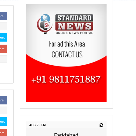
are
eet
are
are
eet
AUG 7 - FRI
are
Faridabad