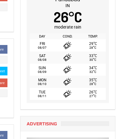
IN
26
°
C
moderate rain
DAY
COND.
TEMP.
°
FRI
29
C
°
08/07
28
C
are
°
SAT
33
C
°
08/08
30
C
°
SUN
34
C
eet
°
08/09
32
C
°
MON
35
C
are
°
08/10
28
C
°
TUE
26
C
°
08/11
27
C
ADVERTISING
are