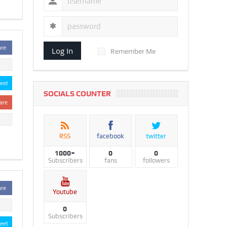
are
Log In
Remember Me
eet
SOCIALS COUNTER
are
RSS
facebook
twitter
1000+
0
0
Subscribers
fans
followers
are
Youtube
0
Subscribers
eet