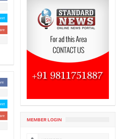
eet
are
are
eet
are
MEMBER LOGIN