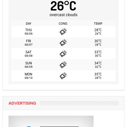
26
°
C
overcast clouds
DAY
COND.
TEMP.
°
THU
28
C
°
08/06
26
C
°
FRI
30
C
°
08/07
28
C
°
SAT
33
C
°
08/08
30
C
°
SUN
34
C
°
08/09
32
C
°
MON
35
C
°
08/10
28
C
ADVERTISING