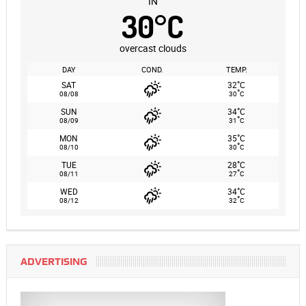
IN
30
°
C
overcast clouds
DAY
COND.
TEMP.
°
SAT
32
C
°
08/08
30
C
°
SUN
34
C
°
08/09
31
C
°
MON
35
C
°
08/10
30
C
°
TUE
28
C
°
08/11
27
C
°
WED
34
C
°
08/12
32
C
ADVERTISING