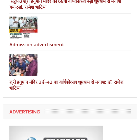
सिद्धपीठ श्री हनुमान मंदिर का 68वां वार्षिकोत्सव बड़ी धूमधाम से मनाया
गया-:डॉ. राजेश भाटिया
Admission advertisment
श्री हनुमान मंदिर 3डी-42 का वार्षिकोत्सव धूमधाम से मनाया: डॉ. राजेश
भाटिया
ADVERTISING