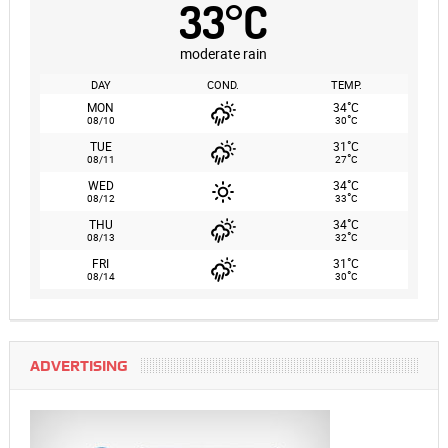
33
°
C
moderate rain
DAY
COND.
TEMP.
°
MON
34
C
°
08/10
30
C
°
TUE
31
C
°
08/11
27
C
°
WED
34
C
°
08/12
33
C
°
THU
34
C
°
08/13
32
C
°
FRI
31
C
°
08/14
30
C
ADVERTISING