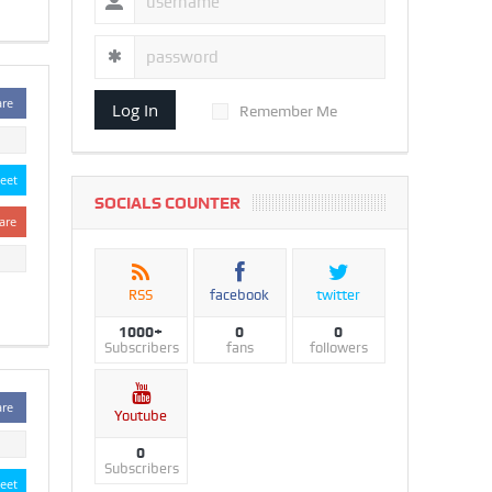
are
Log In
Remember Me
eet
SOCIALS COUNTER
are
RSS
facebook
twitter
1000+
0
0
Subscribers
fans
followers
are
Youtube
0
Subscribers
eet