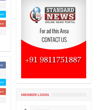
eet
are
are
eet
are
MEMBER LOGIN