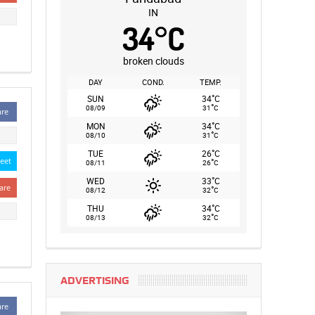
IN
34
°
C
broken clouds
DAY
COND.
TEMP.
°
SUN
34
C
°
08/09
31
C
are
°
MON
34
C
°
08/10
31
C
°
TUE
26
C
eet
°
08/11
26
C
°
WED
33
C
are
°
08/12
32
C
°
THU
34
C
°
08/13
32
C
ADVERTISING
are