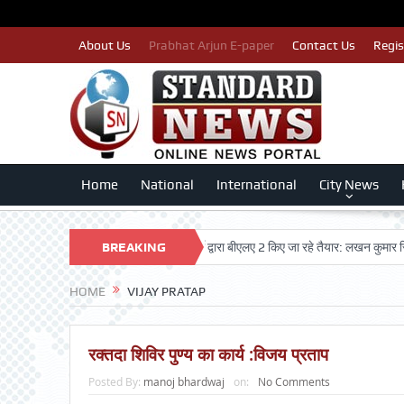
About Us
Prabhat Arjun E-paper
Contact Us
Regis
Home
National
International
City News
का नाम न कटे इसलिए काँग्रेस पार्टी द्वारा बीएलए 2 किए जा रहे तैयार: लखन कुमार सिंगला
BREAKING
NEWS
HOME
VIJAY PRATAP
रक्तदा शिविर पुण्य का कार्य :विजय प्रताप
Posted By:
manoj bhardwaj
on:
No Comments