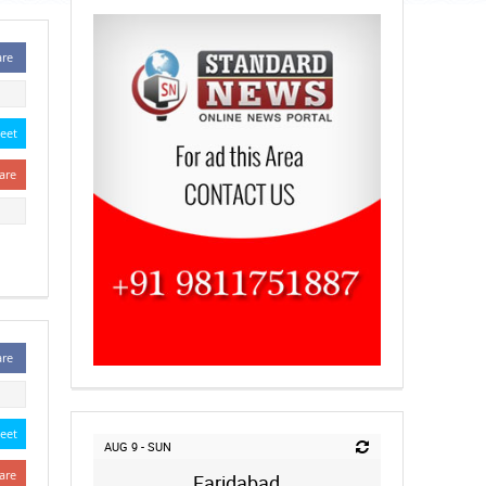
are
eet
are
are
eet
AUG 9 - SUN
are
Faridabad