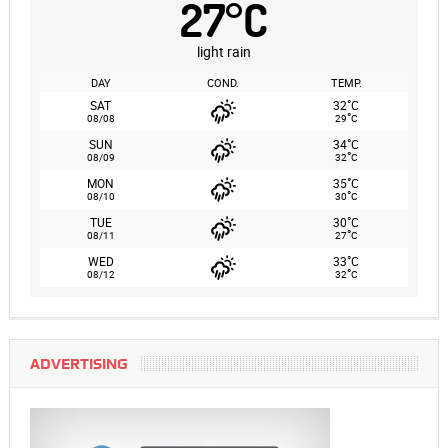
27
°
C
light rain
DAY
COND.
TEMP.
°
SAT
32
C
°
08/08
29
C
°
SUN
34
C
°
08/09
32
C
°
MON
35
C
°
08/10
30
C
°
TUE
30
C
°
08/11
27
C
°
WED
33
C
°
08/12
32
C
ADVERTISING