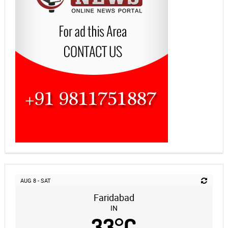
AUG 8 - SAT
Faridabad
IN
33
°
C