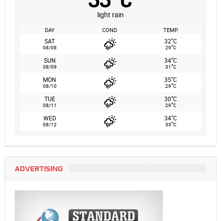
light rain
DAY
COND.
TEMP.
°
SAT
32
C
°
08/08
29
C
°
SUN
34
C
°
08/09
31
C
°
MON
35
C
°
08/10
29
C
°
TUE
30
C
°
08/11
29
C
°
WED
34
C
°
08/12
33
C
ADVERTISING