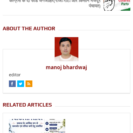
कांग्रेस के दो फाड जगजाहिर(रोजी-रोटी और किसान मजदूर
पंचायत)
ABOUT THE AUTHOR
manoj bhardwaj
editor
RELATED ARTICLES