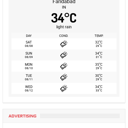
Faridabad
IN
34
°
C
light rain
DAY
COND.
TEMP.
°
SAT
32
C
°
08/08
29
C
°
SUN
34
C
°
08/09
31
C
°
MON
35
C
°
08/10
29
C
°
TUE
30
C
°
08/11
29
C
°
WED
34
C
°
08/12
33
C
ADVERTISING