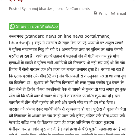
Posted By:
manoj bhardwaj
on:
No Comments
Print
Email
Share this on WhatsApp
बल्लाभगढ.(Standard news on line news portal/manoj
bhardwaj) । शहर में रणनीति के तहत किए जा रहे अपराधों पर अंकुश लगाने
में पुलिस नाकामयाब सिद्ध हो रही है। असमाजिक तत्व पर पुलिस का खौफ बेमानी
प्रतीत हो रहा है। अभी हालफिलहाल में पलवली गांव में गोली मार कर हुई पांच
हत्याओं के मामले में पुलिस सभी आरोपियों को गिरफ्तार भी नही कर पाई थी कि गांव
तिगांव में गोली मारकर एक और हत्या का मामला उजागर हुआ है। बताया जा रहा है
कि मृतक प्रमोद उर्फ भीम(32 वर्ष) गांव भैंसरावली से ताल्लुकात रखता था तथा दूध
का विक्रेता था। बुधवार को नियमित दिनचर्या की तरह मृतक प्रमोद दूध बेचने के
लिए जैसे ही तिगांव स्थित एचडीफसी बैक के सामने से गुजरा तो घात लगाए हुए कुछ
लोग जो कि पोलो कार में सवार थे उन्होने ताबडतोड फायरिग शुरू कर दी। इस
फायरिग में तीन गोली प्रमोद को लगी और उसने मौके पर ही दम तोड दिया।
वारदात को अंजाम देकर आरोपी मौके से रफूचक्कर हो गए। पुलिस ने मृतक के पिता
की शिकायत के आधार पर गांव के ही पवन उर्फ हरिया,अंकित उर्फ बौना,अरूण उर्फ
मेहरचंद सहित पांच के खिलाफ हत्या एंव शष्त्र अधिनियम के तहत मुकदमा
पंजीकृत कर छानबीन शुरू कर दी है। वही हत्या के पीछे पुरानी रङ्क्षजश बताई जा