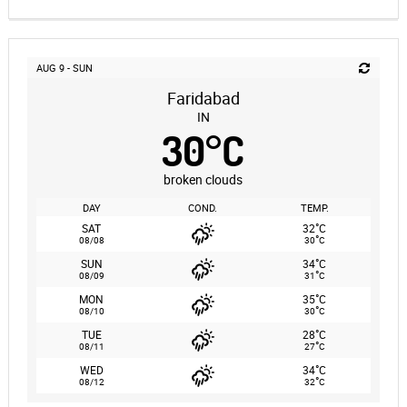
AUG 9 - SUN
Faridabad
IN
30
°
C
broken clouds
DAY
COND.
TEMP.
°
SAT
32
C
°
08/08
30
C
°
SUN
34
C
°
08/09
31
C
°
MON
35
C
°
08/10
30
C
°
TUE
28
C
°
08/11
27
C
°
WED
34
C
°
08/12
32
C