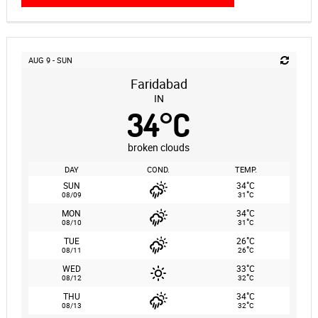
AUG 9 - SUN
Faridabad
IN
34
°
C
broken clouds
DAY
COND.
TEMP.
°
SUN
34
C
°
08/09
31
C
°
MON
34
C
°
08/10
31
C
°
TUE
26
C
°
08/11
26
C
°
WED
33
C
°
08/12
32
C
°
THU
34
C
°
08/13
32
C