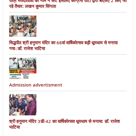
पात्र मतदाताओं का नाम न कटे इसलिए काँग्रेस पार्टी द्वारा बीएलए 2 किए जा
रहे तैयार: लखन कुमार सिंगला
सिद्धपीठ श्री हनुमान मंदिर का 68वां वार्षिकोत्सव बड़ी धूमधाम से मनाया
गया-:डॉ. राजेश भाटिया
Admission advertisment
श्री हनुमान मंदिर 3डी-42 का वार्षिकोत्सव धूमधाम से मनाया: डॉ. राजेश
भाटिया