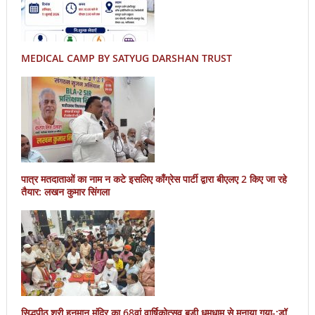
MEDICAL CAMP BY SATYUG DARSHAN TRUST
पात्र मतदाताओं का नाम न कटे इसलिए काँग्रेस पार्टी द्वारा बीएलए 2 किए जा रहे
तैयार: लखन कुमार सिंगला
सिद्धपीठ श्री हनुमान मंदिर का 68वां वार्षिकोत्सव बड़ी धूमधाम से मनाया गया-:डॉ.