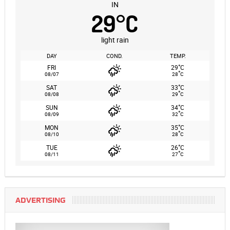
IN
29
°
C
light rain
DAY
COND.
TEMP.
°
FRI
29
C
°
08/07
28
C
°
SAT
33
C
°
08/08
29
C
°
SUN
34
C
°
08/09
32
C
°
MON
35
C
°
08/10
28
C
°
TUE
26
C
°
08/11
27
C
ADVERTISING