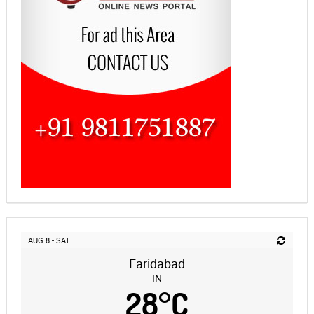
AUG 8 - SAT
Faridabad
IN
28
°
C