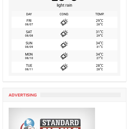
light rain
DAY
COND.
TEMP.
°
FRI
29
C
°
08/07
28
C
°
SAT
31
C
°
08/08
29
C
°
SUN
34
C
°
08/09
31
C
°
MON
34
C
°
08/10
27
C
°
TUE
28
C
°
08/11
28
C
ADVERTISING