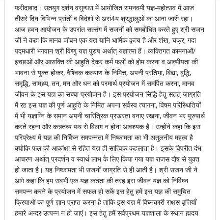
फरीदाबाद। सतयुग दर्शन वसुन्धरा में आयोजित रामनवमी यज्ञ-महोत्सव में आज
तीसरे दिन विभिन्न प्रांतों व विदेशों से असं4य श्रद्धालुओं का आना जारी रहा।
आज हवन आयोजन के उपरांत सत्संग में सजनों को समबोधित करते हुए श्री सजन
जी ने कहा कि मानव जीवन एक यज्ञ यानि धार्मिक कृत्य है और शंख, चक्र, गदा
पद्मधारी भगवान श्री विष्णु यज्ञ पुरुष अर्थात् यज्ञात्मा हैं। व्यक्तिगत कामनाओं/
इच्छाओं और आसक्ति की आहुति देकर कर्म फलों को होम करना व आत्मीयता की
भावना से युक्त होकर, वैश्विक कल्याण के निमित्त, अपनी प्रतिभा, विद्या, बुद्धि,
समृद्धि, सामथ्र्य, तन, मन और धन को परमार्थ प्रयोजन में समर्पित करना, मानव
जीवन के इस यज्ञ का सच्चा प्रयोजन है। इस प्रयोजन सिद्धि हेतु सतत् जाग्रति
में रह इस यज्ञ की पूर्ण आहुति के निमित अपना सर्वस्व त्यागना, विषम परिस्थितियों
में भी यज्ञाग्नि के समान अपनी चारित्रिक प्रखरता बनाए रखना, जीवन भर पुरुषार्थ
करते रहना और कत्र्तव्य पथ से विलग न होना आवश्यक है। उन्होंने कहा कि इस
परिप्रेक्ष्य में यज्ञ की निर्विघ्न समपन्नता में निष्कामता का भी अतुलनीय महत्व है
क्योकि फल की आकांक्षा से रहित यज्ञ ही सात्विक कहलाता है। इसके विपरीत दंभ
आचरण अर्थात् प्रदर्शन व स्वार्थ लाभ के लिए किया गया यज्ञ राजस दोष से युक्त
हो जाता है। यह निष्कामता भी सजनों जाग्रति से ही आती है। श्री सजन जी ने
आगे कहा कि हम सबभी एक यज्ञ कत्र्ता की तरह इस जीवन यज्ञ को निर्विघ्न
समपन्न करने के प्रयोजन में सफल हो सकें इस हेतु हमें इस यज्ञ की समुचित
क्रियाओं का पूर्ण ज्ञान प्राप्त करना है ताकि इस यज्ञ में विघ्नकारी राक्षस वृत्तियाँ
हमारे अन्दर उत्पन्न न हो जाएं। इस हेतु हमें सर्वप्रथम यज्ञशाला के स्थान ह्मदय