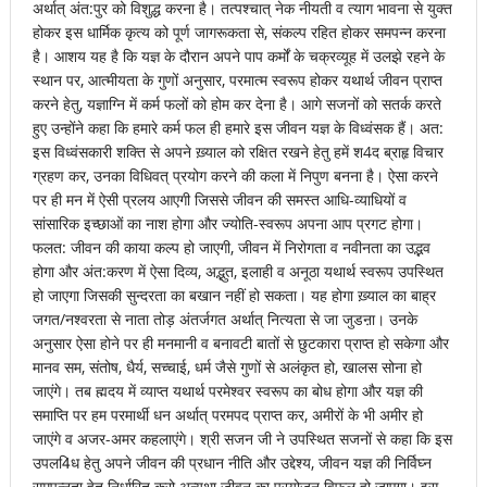
अर्थात् अंत:पुर को विशुद्ध करना है। तत्पश्चात् नेक नीयती व त्याग भावना से युक्त
होकर इस धार्मिक कृत्य को पूर्ण जागरूकता से, संकल्प रहित होकर समपन्न करना
है। आशय यह है कि यज्ञ के दौरान अपने पाप कर्मों के चक्रव्यूह में उलझे रहने के
स्थान पर, आत्मीयता के गुणों अनुसार, परमात्म स्वरूप होकर यथार्थ जीवन प्राप्त
करने हेतु, यज्ञाग्नि में कर्म फलों को होम कर देना है। आगे सजनों को सतर्क करते
हुए उन्होंने कहा कि हमारे कर्म फल ही हमारे इस जीवन यज्ञ के विध्वंसक हैं। अत:
इस विध्वंसकारी शक्ति से अपने ख़्याल को रक्षित रखने हेतु हमें श4द ब्राहृ विचार
ग्रहण कर, उनका विधिवत् प्रयोग करने की कला में निपुण बनना है। ऐसा करने
पर ही मन में ऐसी प्रलय आएगी जिससे जीवन की समस्त आधि-व्याधियों व
सांसारिक इच्छाओं का नाश होगा और ज्योति-स्वरूप अपना आप प्रगट होगा।
फलत: जीवन की काया कल्प हो जाएगी, जीवन में निरोगता व नवीनता का उद्भव
होगा और अंत:करण में ऐसा दिव्य, अद्भुत, इलाही व अनूठा यथार्थ स्वरूप उपस्थित
हो जाएगा जिसकी सुन्दरता का बखान नहीं हो सकता। यह होगा ख़्याल का बाह्र
जगत/नश्वरता से नाता तोड़ अंतर्जगत अर्थात् नित्यता से जा जुडऩा। उनके
अनुसार ऐसा होने पर ही मनमानी व बनावटी बातों से छुटकारा प्राप्त हो सकेगा और
मानव सम, संतोष, धैर्य, सच्चाई, धर्म जैसे गुणों से अलंकृत हो, खालस सोना हो
जाएंगे। तब ह्मदय में व्याप्त यथार्थ परमेश्वर स्वरूप का बोध होगा और यज्ञ की
समाप्ति पर हम परमार्थी धन अर्थात् परमपद प्राप्त कर, अमीरों के भी अमीर हो
जाएंगे व अजर-अमर कहलाएंगे। श्री सजन जी ने उपस्थित सजनों से कहा कि इस
उपल4िध हेतु अपने जीवन की प्रधान नीति और उद्देश्य, जीवन यज्ञ की निर्विघ्न
समपन्नता हेतु निर्धारित करो अन्यथा जीवन का प्रयोजन विफल हो जाएगा। इस