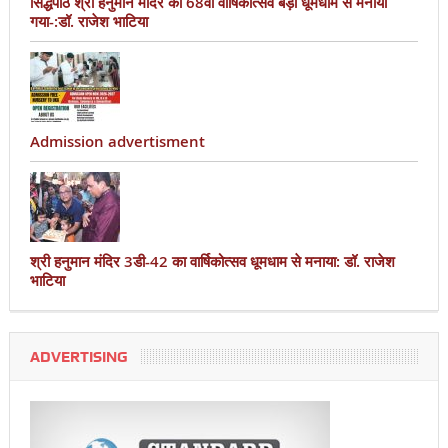
सिद्धपीठ श्री हनुमान मंदिर का 68वां वार्षिकोत्सव बड़ी धूमधाम से मनाया
गया-:डॉ. राजेश भाटिया
Admission advertisment
श्री हनुमान मंदिर 3डी-42 का वार्षिकोत्सव धूमधाम से मनाया: डॉ. राजेश
भाटिया
ADVERTISING