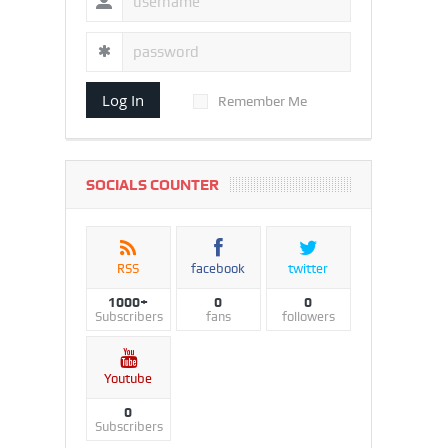
Log In
Remember Me
SOCIALS COUNTER
RSS
facebook
twitter
1000+
0
0
Subscribers
fans
followers
Youtube
0
Subscribers