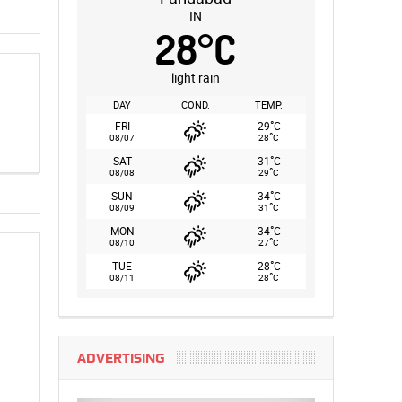
IN
28
°
C
light rain
DAY
COND.
TEMP.
°
FRI
29
C
°
08/07
28
C
°
SAT
31
C
°
08/08
29
C
°
SUN
34
C
°
08/09
31
C
°
MON
34
C
°
08/10
27
C
°
TUE
28
C
°
08/11
28
C
ADVERTISING