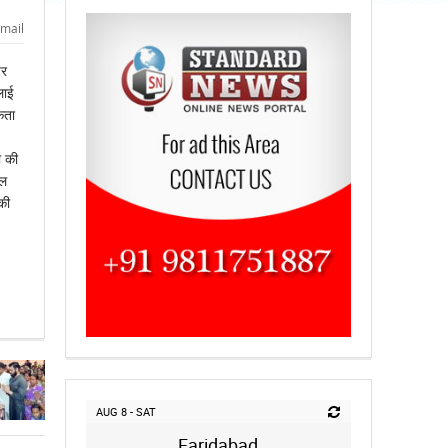
mail
पर
लाई
कता
ा की
िल
की
AUG 8 - SAT
Faridabad