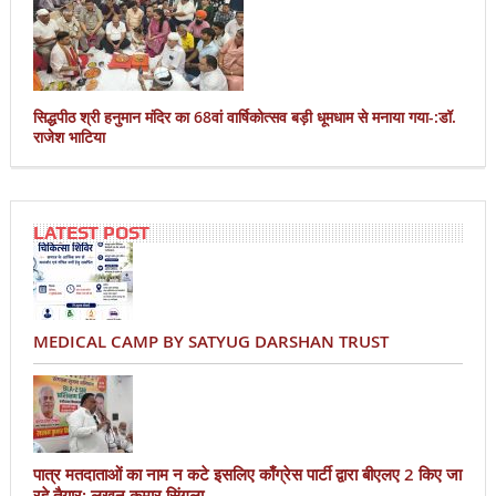
सिद्धपीठ श्री हनुमान मंदिर का 68वां वार्षिकोत्सव बड़ी धूमधाम से मनाया गया-:डॉ.
राजेश भाटिया
LATEST POST
MEDICAL CAMP BY SATYUG DARSHAN TRUST
पात्र मतदाताओं का नाम न कटे इसलिए काँग्रेस पार्टी द्वारा बीएलए 2 किए जा
रहे तैयार: लखन कुमार सिंगला