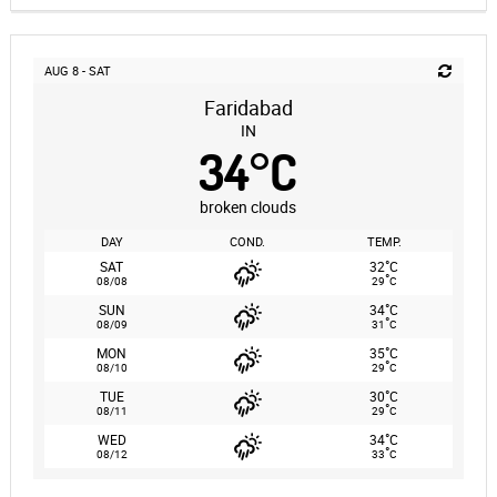
AUG 8 - SAT
Faridabad
IN
34
°
C
broken clouds
DAY
COND.
TEMP.
°
SAT
32
C
°
08/08
29
C
°
SUN
34
C
°
08/09
31
C
°
MON
35
C
°
08/10
29
C
°
TUE
30
C
°
08/11
29
C
°
WED
34
C
°
08/12
33
C